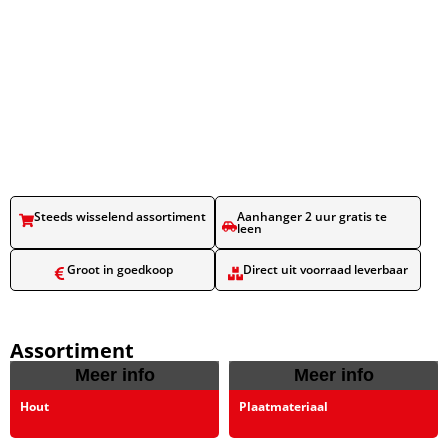
Steeds wisselend assortiment​
Aanhanger 2 uur gratis te
leen​
Groot in goedkoop​
Direct uit voorraad leverbaar​
Assortiment
Meer info
Meer info
Hout
Plaatmateriaal