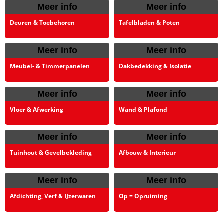
Meer info
Meer info
Deuren & Toebehoren
Tafelbladen & Poten
Meer info
Meer info
Meubel- & Timmerpanelen
Dakbedekking & Isolatie
Meer info
Meer info
Vloer & Afwerking
Wand & Plafond
Meer info
Meer info
Tuinhout & Gevelbekleding
Afbouw & Interieur
Meer info
Meer info
Afdichting, Verf & IJzerwaren
Op = Opruiming