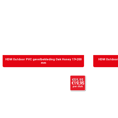
HDM Outdoor PVC gevelbekleding Oak Honey 17×200
HDM Outdoor 
mm
€
59,95
€
19,95
per stuk