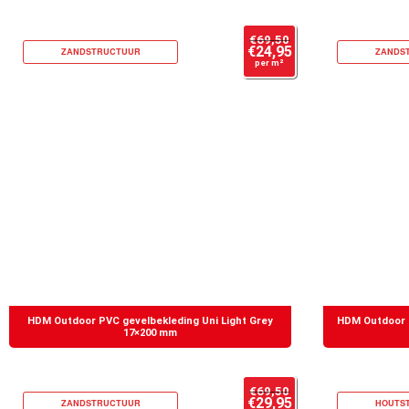
€
69,50
€
24,95
ZANDSTRUCTUUR
ZANDS
per m²
HDM Outdoor PVC gevelbekleding Uni Light Grey
HDM Outdoor P
17×200 mm
€
69,50
€
29,95
ZANDSTRUCTUUR
HOUTS