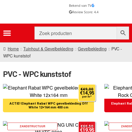
Bekend van TV
Review Score: 4.4
Home
Tuinhout & Gevelbekleding
Gevelbekleding
PVC -
WPC kunststof
PVC - WPC kunststof
€
49,00
€
14,95
per m²
Elephant Rabat WPC gevelbekleding Off
Elephant Ra
White 12×164 mm 400 cm
€
69,50
ZANDSTRUCTUUR
ZANDS
€
19,95