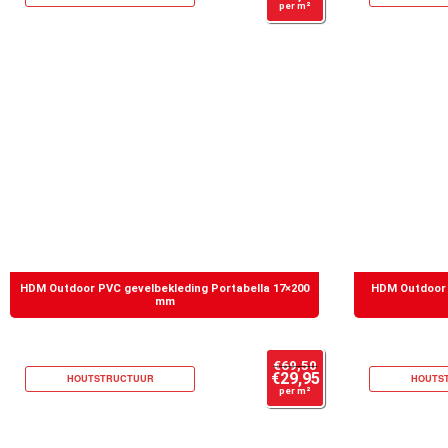
per m²
HDM Outdoor PVC gevelbekleding Portabella 17×200
HDM Outdoor 
mm
€
69,50
€
29,95
HOUTSTRUCTUUR
HOUTS
per m²