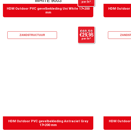
per m²
HDM Outdoor PVC gevelbekleding Uni White 17×200
HDM Outdoor 
mm
€
69,50
€
29,95
ZANDSTRUCTUUR
ZANDS
per m²
HDM Outdoor PVC gevelbekleding Antraciet Grey
HDM Outdoor 
17×200 mm