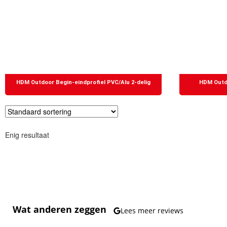
HDM Outdoor Begin-eindprofiel PVC/Alu 2-delig
HDM Outdo
Enig resultaat
Wat anderen zeggen
Lees meer reviews