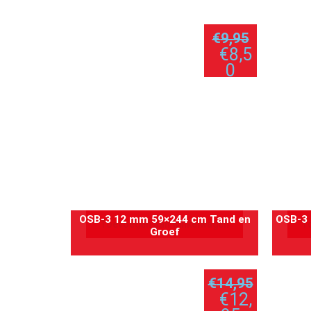
€
9,95
€
8,5
0
per plaat
OSB-3 12 mm 59×244 cm Tand en
OSB-3 
Toevoegen aan winkelwagen
T
Groef
€
14,95
€
12,