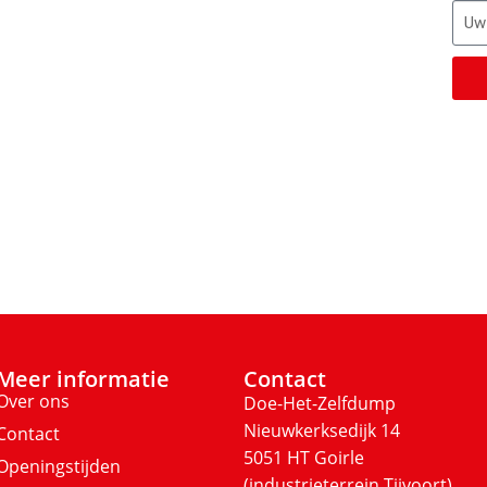
Meer informatie
Contact
Over ons
Doe-Het-Zelfdump
Nieuwkerksedijk 14
Contact
5051 HT Goirle
Openingstijden
(industrieterrein Tijvoort)