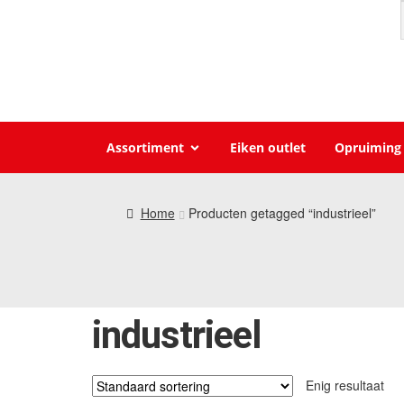
Assortiment
Eiken outlet
Opruiming
Home
Producten getagged “industrieel”
industrieel
Enig resultaat