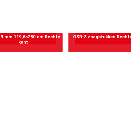
 9 mm 119,6×280 cm Rechte
OSB-3 zaagstukken Rechte
oevoegen aan winkelwagen
Toevoegen aan winkelwag
kant