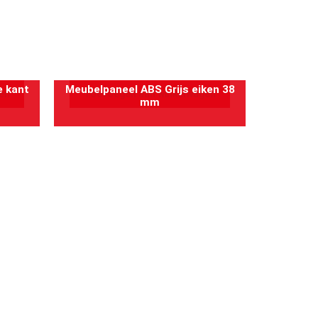
 kant
Meubelpaneel ABS Grijs eiken 38
en
Toevoegen aan winkelwagen
mm