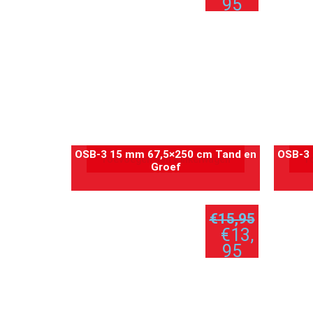
95
per plaat
OSB-3 15 mm 67,5×250 cm Tand en
OSB-3 
Toevoegen aan winkelwagen
T
Groef
€
15,95
€
13,
95
per plaat