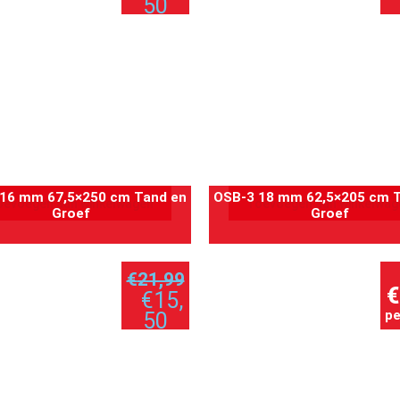
50
per plaat
pe
16 mm 67,5×250 cm Tand en
OSB-3 18 mm 62,5×205 cm 
oevoegen aan winkelwagen
Toevoegen aan winkelwag
Groef
Groef
€
21,99
€
€
15,
pe
50
per plaat