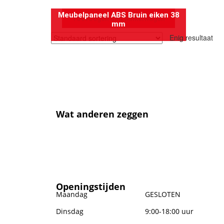
Meubelpaneel ABS Bruin eiken 38
Toevoegen aan winkelwagen
mm
Enig resultaat
Wat anderen zeggen
Openingstijden
Maandag
GESLOTEN
Dinsdag
9:00-18:00 uur