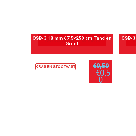
OSB-3 18 mm 67,5×250 cm Tand en
OSB-3
Toevoegen aan winkelwagen
T
Groef
€
9,50
KRAS EN STOOTVAST
€
0,5
0
per
paneel