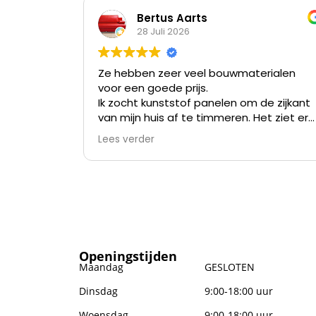
Bertus Aarts
28 Juli 2026
Ze hebben zeer veel bouwmaterialen
voor een goede prijs.
Ik zocht kunststof panelen om de zijkant
van mijn huis af te timmeren. Het ziet er
nu niet meer uit na meer dan 35 jaar en
Lees verder
verven kost me meer tijd dan alles er af
slopen en die kunststof panelen er op
zetten.
Openingstijden
Maandag
GESLOTEN
Dinsdag
9:00-18:00 uur
Woensdag
9:00-18:00 uur