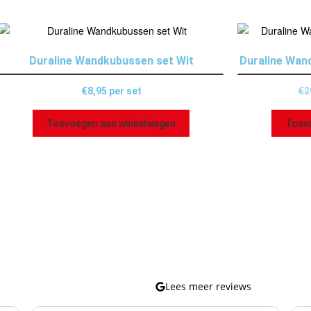
Duraline Wandkubussen set Wit
Duraline Wan
€
8,95
per set
€
2
Toevoegen aan winkelwagen
Toev
Lees meer reviews