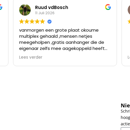
Ruud vdBosch
11 Juli 2026
vanmorgen een grote plaat okoume
multiplex gehaald ,mensen netjes
meegeholpen ,gratis aanhanger die de
eigenaar zelfs mee aagekoppeld heeft
omdat de verloopstekker niet paste
Lees verder
L
nette prijzen en topservice ,ben er al
meer geweest en kom er vaker
terug,waar vind je goede prijzen en
v
topservice,bij dhz dump goirle dus
Nie
Schr
d
hoog
z
actie