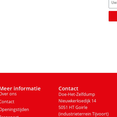
v
H
Meer informatie
Contact
Over ons
Doe-Het-Zelfdump
Nieuwkerksedijk 14
Contact
5051 HT Goirle
Openingstijden
(industrieterrein Tijvoort)