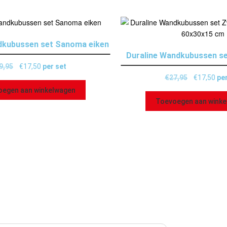
dkubussen set Sanoma eiken
Duraline Wandkubussen se
9,95
€
17,50
per set
€
27,95
€
17,50
per
oegen aan winkelwagen
Toevoegen aan wink