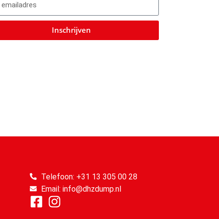
errassing.
et personeel was uitermate vriendelijk
Inschrijven
en behulpzaam, wat het bezoek extra
aangenaam maakte. Een winkel die zeker
een omweg waard is!"
Telefoon: +31 13 305 00 28
Email: info@dhzdump.nl