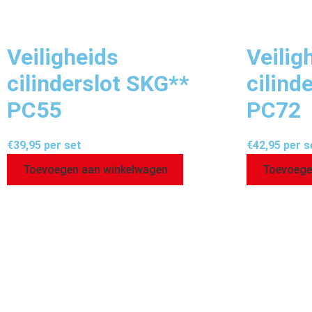
Veiligheids
Veilig
cilinderslot SKG**
cilind
PC55
PC72
€
39,95
per set
€
42,95
per s
Toevoegen aan winkelwagen
Toevoege