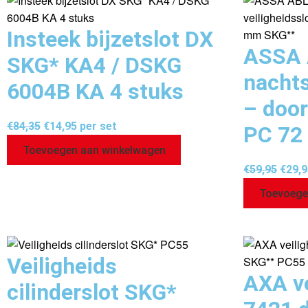
Insteek bijzetslot DX
ASSA 
SKG* KA4 / DSKG
nachts
6004B KA 4 stuks
– doo
€
84,35
€
14,95
per set
PC 72
Toevoegen aan winkelwagen
€
59,95
€
29,9
Toevoege
Veiligheids
AXA ve
cilinderslot SKG*