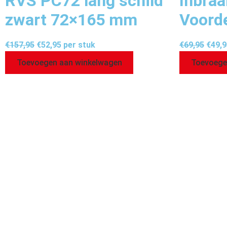
RVS PC72 lang schild
Inbraa
zwart 72×165 mm
Voord
€
157,95
€
52,95
per stuk
€
69,95
€
49,9
Toevoegen aan winkelwagen
Toevoege