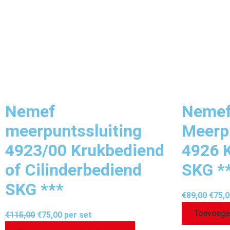
Nemef
Neme
meerpuntssluiting
Meerpu
4923/00 Krukbediend
4926 
of Cilinderbediend
SKG *
SKG ***
€
89,00
€
75,0
Toevoege
€
115,00
€
75,00
per set