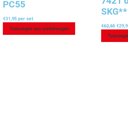
7421 
PC55
SKG**
€
31,95
per set
€
62,65
€
29,9
Toevoegen aan winkelwagen
Toevoege