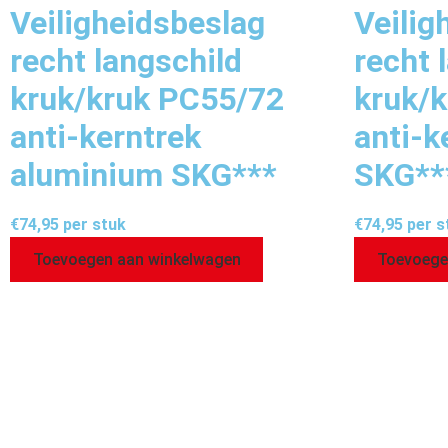
Veiligheidsbeslag
Veilig
recht langschild
recht 
kruk/kruk PC55/72
kruk/
anti-kerntrek
anti-k
aluminium SKG***
SKG**
€
74,95
per stuk
€
74,95
per s
Toevoegen aan winkelwagen
Toevoege