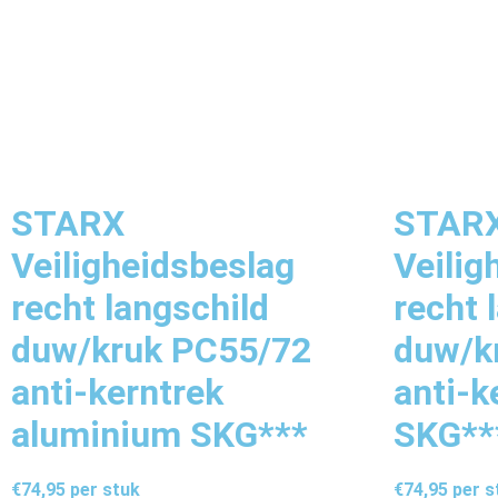
STARX
STAR
Veiligheidsbeslag
Veilig
recht langschild
recht 
duw/kruk PC55/72
duw/k
anti-kerntrek
anti-k
aluminium SKG***
SKG**
€
74,95
per stuk
€
74,95
per s