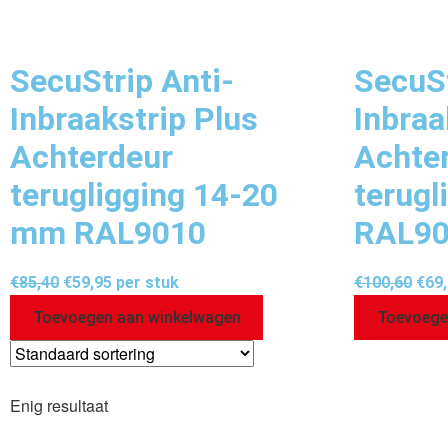
SecuStrip Anti-
SecuSt
Inbraakstrip Plus
Inbraa
Achterdeur
Achte
terugligging 14-20
terug
mm RAL9010
RAL9
€
85,40
€
59,95
per stuk
€
100,60
€
69
Toevoegen aan winkelwagen
Toevoege
Enig resultaat