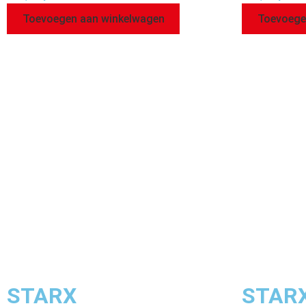
Toevoegen aan winkelwagen
Toevoege
STARX
STAR