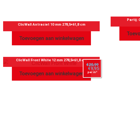
Partij:
ClicWall Antraciet 10 mm 278,5×61,8 cm
Toevo
Toevoegen aan winkelwagen
ClicWall Front White 12 mm 278,5×61,8 cm
€
20,99
€
9,95
per m²
Toevoegen aan winkelwagen