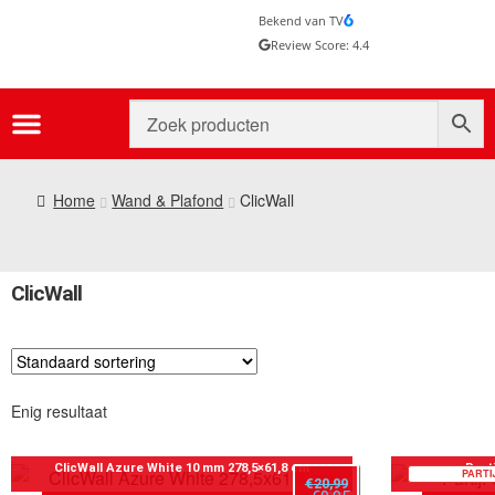
Bekend van TV
Review Score: 4.4
Home
Wand & Plafond
ClicWall
ClicWall
Enig resultaat
ClicWall Azure White 10 mm 278,5×61,8 cm
Parti
PARTIJ
€
20,99