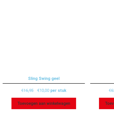
Sling Swing geel
€
16,95
€
10,00
per stuk
€
6
Toevoegen aan winkelwagen
Toev