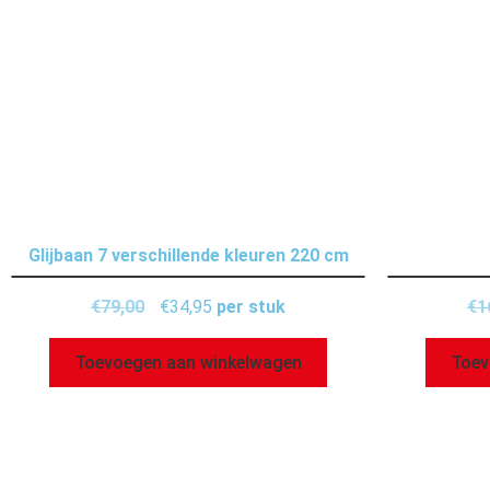
Glijbaan 7 verschillende kleuren 220 cm
€
79,00
€
34,95
per stuk
€
1
Toevoegen aan winkelwagen
Toev