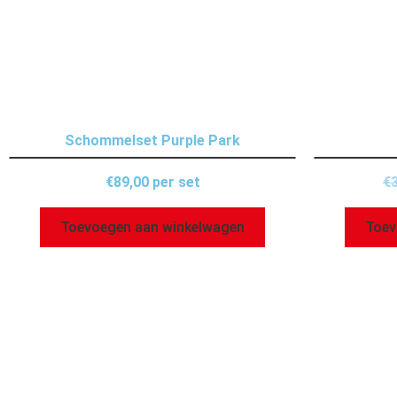
Schommelset Purple Park
€
89,00
per set
€
Toevoegen aan winkelwagen
Toev