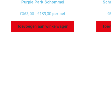
Purple Park Schommel
Sch
€
363,00
€
189,00
per set
€
Toevoegen aan winkelwagen
Toev