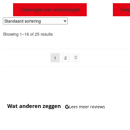
Toevoegen aan winkelwagen
Toev
Showing 1–16 of 25 results
1
2
Wat anderen zeggen
Lees meer reviews