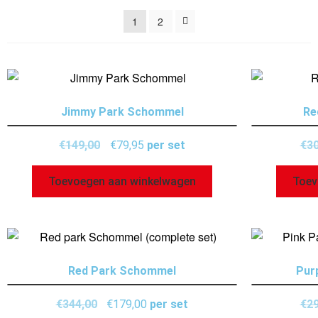
1
2
Jimmy Park Schommel
Re
€
149,00
€
79,95
per set
€
30
Toevoegen aan winkelwagen
Toev
Red Park Schommel
Pur
€
344,00
€
179,00
per set
€
29