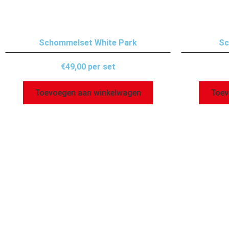
Schommelset White Park
Sc
€
49,00
per set
Toevoegen aan winkelwagen
Toev