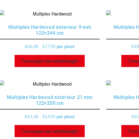
Multiplex Hardwood exterieur 9 mm
Multiplex 
122×244 cm
€
36,95
€
27,50
per plaat
€
38
Toevoegen aan winkelwagen
Toev
Multiplex Hardwood exterieur 21 mm
Multiplex 
122×250 cm
€
61,95
€
54,95
per plaat
€
61
Toevoegen aan winkelwagen
Toev