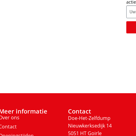
actie
Meer informatie
Contact
Over ons
Doe-Het-Zelfdump
Nieuwkerksedijk 14
Contact
5051 HT Goirle
Openingstijden