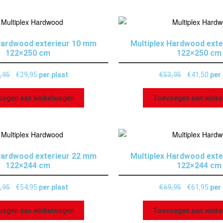
Hardwood exterieur 10 mm
Multiplex Hardwood ext
122×250 cm
122×250 cm
,95
€
29,95
per plaat
€
53,95
€
41,50
per
oegen aan winkelwagen
Toevoegen aan wink
Hardwood exterieur 22 mm
Multiplex Hardwood ext
122×244 cm
122×244 cm
,95
€
54,95
per plaat
€
69,95
€
61,95
per
oegen aan winkelwagen
Toevoegen aan wink