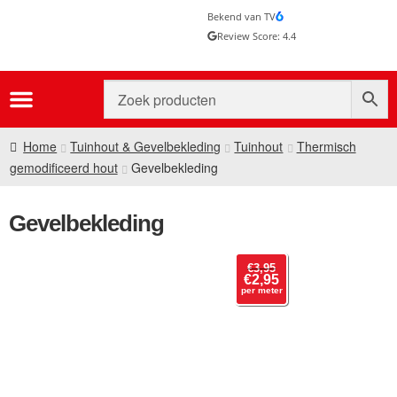
Bekend van TV
Review Score: 4.4
Home
Tuinhout & Gevelbekleding
Tuinhout
Thermisch
gemodificeerd hout
Gevelbekleding
Gevelbekleding
€
3,95
€
2,95
per meter