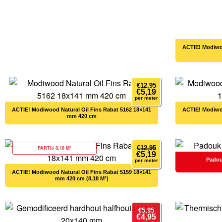
Modiwoo
€
12,95
€
5,19
per meter
Modiwood Natural Oil Fins Rabat 5162 18×141
Modiwoo
mm 420 cm
€
12,95
PARTIJ 8,18 M²
€
5,19
Padou
per meter
Modiwood Natural Oil Fins Rabat 5159 18×141
mm 420 cm (8,18 M²)
€
5,95
€
4,95