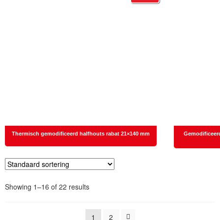
Thermisch gemodificeerd halfhouts rabat 21×140 mm
Gemodificeer
Showing 1–16 of 22 results
1
2