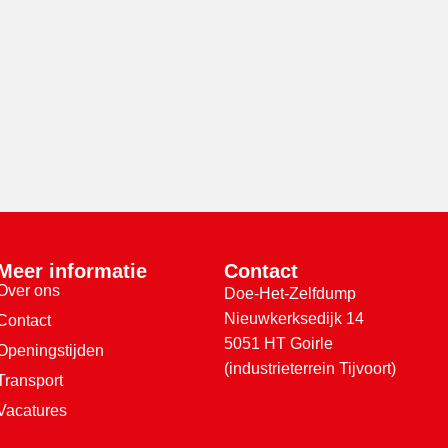
Meer informatie
Contact
Over ons
Doe-Het-Zelfdump
Nieuwkerksedijk 14
Contact
5051 HT Goirle
Openingstijden
(industrieterrein Tijvoort)
Transport
Vacatures