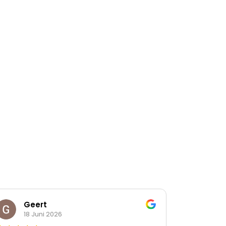
Geert
Far
18 Juni 2026
15 J