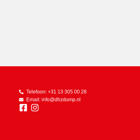
en behulpzaam, wat het bezoek extra
aangenaam maakte. Een winkel die zeker
een omweg waard is!"
Telefoon: +31 13 305 00 28
Email: info@dhzdump.nl