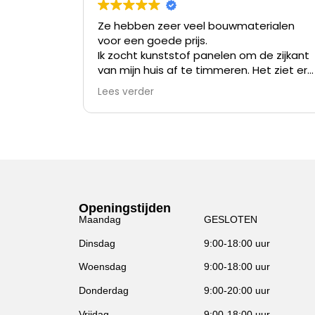
Ze hebben zeer veel bouwmaterialen
voor een goede prijs.
Ik zocht kunststof panelen om de zijkant
van mijn huis af te timmeren. Het ziet er
nu niet meer uit na meer dan 35 jaar en
Lees verder
verven kost me meer tijd dan alles er af
slopen en die kunststof panelen er op
zetten.
Openingstijden
Maandag
GESLOTEN
Dinsdag
9:00-18:00 uur
Woensdag
9:00-18:00 uur
Donderdag
9:00-20:00 uur
Vrijdag
9:00-18:00 uur