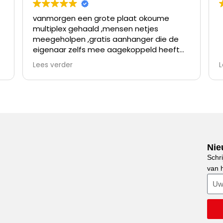
vanmorgen een grote plaat okoume
multiplex gehaald ,mensen netjes
meegeholpen ,gratis aanhanger die de
eigenaar zelfs mee aagekoppeld heeft
omdat de verloopstekker niet paste
Lees verder
L
nette prijzen en topservice ,ben er al
meer geweest en kom er vaker
terug,waar vind je goede prijzen en
v
topservice,bij dhz dump goirle dus
Nie
Schri
d
van h
z
v
H