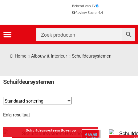
Bekend van TV
Review Score: 4.4
Home
Afbouw & Interieur
Schuifdeursystemen
Schuifdeursystemen
Enig resultaat
Schuifdeursysteem Bovenop
€
69,95