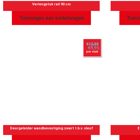
Verlengstuk rail 90 cm
Toevoegen aan winkelwagen
Toevo
€
12,50
€
9,95
per stuk
Deurgeleider wandbevestiging zwart t.b.v. sleuf
E