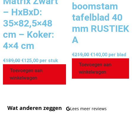
Matrix Zwart
boomstam
– HxBxD:
tafelblad 40
35×82,5×48
mm RUSTIEK
cm – Koker:
A
4×4 cm
€
219,00
€
140,00
per blad
€
189,00
€
125,00
per stuk
Toevoegen aan
Toevoegen aan
winkelwagen
winkelwagen
Wat anderen zeggen
Lees meer reviews