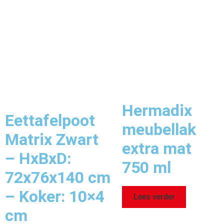
Hermadix
Eettafelpoot
meubellak
Matrix Zwart
extra mat
– HxBxD:
750 ml
72x76x140 cm
– Koker: 10×4
Lees verder
cm