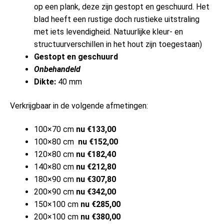
op een plank, deze zijn gestopt en geschuurd. Het
blad heeft een rustige doch rustieke uitstraling
met iets levendigheid. Natuurlijke kleur- en
structuurverschillen in het hout zijn toegestaan)
Gestopt en geschuurd
Onbehandeld
Dikte:
40 mm
Verkrijgbaar in de volgende afmetingen:
100×70 cm
nu €133,00
100×80 cm
nu €152,00
120×80 cm
nu €182,40
140×80 cm
nu €212,80
180×90 cm
nu €307,80
200×90 cm
nu €342,00
150×100 cm
nu €285,00
200×100 cm
nu €380,00