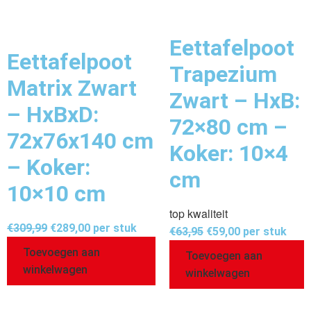
Eettafelpoot
Eettafelpoot
Trapezium
Matrix Zwart
Zwart – HxB:
– HxBxD:
72×80 cm –
72x76x140 cm
Koker: 10×4
– Koker:
cm
10×10 cm
top kwaliteit
€
309,99
€
289,00
per stuk
€
63,95
€
59,00
per stuk
Toevoegen aan
Toevoegen aan
winkelwagen
winkelwagen