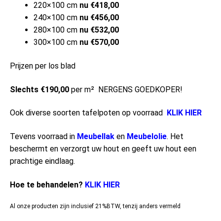
220×100 cm
nu €418,00
240×100 cm
nu €456,00
280×100 cm
nu €532,00
300×100 cm
nu €570,00
Prijzen per los blad
Slechts €190,00
per m² NERGENS GOEDKOPER!
Ook diverse soorten tafelpoten op voorraad
KLIK HIER
Tevens voorraad in
Meubellak
en
Meubelolie
. Het
beschermt en verzorgt uw hout en geeft uw hout een
prachtige eindlaag.
Hoe te behandelen?
KLIK HIER
Al onze producten zijn inclusief 21%BTW, tenzij anders vermeld