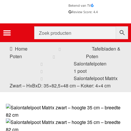
Bekend van TV
Review Score: 4.4
Home
Tafelbladen &
Poten
Poten
Salontafelpoten
1 poot
Salontafelpoot Matrix
Zwart – HxBxD: 35×82,5×48 cm – Koker: 4×4 cm