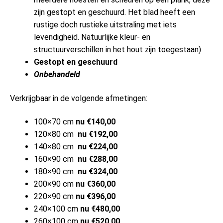
zijn gestopt en geschuurd. Het blad heeft een
rustige doch rustieke uitstraling met iets
levendigheid. Natuurlijke kleur- en
structuurverschillen in het hout zijn toegestaan)
Gestopt en geschuurd
Onbehandeld
Verkrijgbaar in de volgende afmetingen:
100×70 cm
nu €140,00
120×80 cm
nu €192,00
140×80 cm
nu €224,00
160×90 cm
nu €288,00
180×90 cm
nu €324,00
200×90 cm
nu €360,00
220×90 cm
nu €396,00
240×100 cm
nu €480,00
260×100 cm
nu €520,00