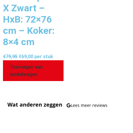
X Zwart –
HxB: 72×76
cm – Koker:
8×4 cm
€
79,95
€
69,00
per stuk
Toevoegen aan
winkelwagen
Wat anderen zeggen
Lees meer reviews