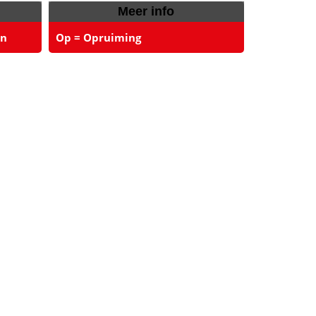
Meer info
en
Op = Opruiming