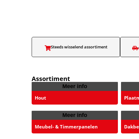
Steeds wisselend assortiment​
Assortiment
Meer info
Hout
Plaat
Meer info
Meubel- & Timmerpanelen
Dakbed