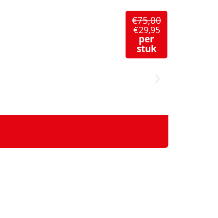
€
75,00
€
29,95
per
stuk