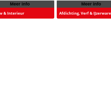
Meer info
Meer info
w & Interieur
Afdichting, Verf & IJzerwar