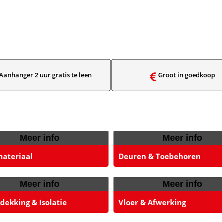
Aanhanger 2 uur gratis te leen​
Groot in goedkoop​
Meer info
Meer info
materiaal
Deuren & Toebehoren
Meer info
Meer info
ekking & Isolatie
Vloer & Afwerking