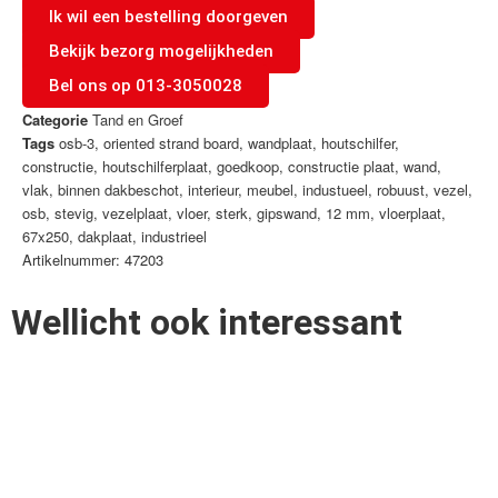
Ik wil een bestelling doorgeven
Bekijk bezorg mogelijkheden
Bel ons op 013-3050028
Categorie
Tand en Groef
Tags
osb-3
,
oriented strand board
,
wandplaat
,
houtschilfer
,
constructie
,
houtschilferplaat
,
goedkoop
,
constructie plaat
,
wand
,
vlak
,
binnen dakbeschot
,
interieur
,
meubel
,
industueel
,
robuust
,
vezel
,
osb
,
stevig
,
vezelplaat
,
vloer
,
sterk
,
gipswand
,
12 mm
,
vloerplaat
,
67x250
,
dakplaat
,
industrieel
Artikelnummer: 47203
Wellicht ook interessant