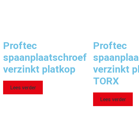
Proftec
Proftec
spaanplaatschroef
spaanplaa
verzinkt platkop
verzinkt p
TORX
Lees verder
Lees verder