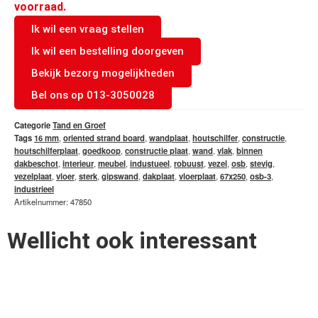
voorraad.
Ik wil een vraag stellen
Ik wil een bestelling doorgeven
Bekijk bezorg mogelijkheden
Bel ons op 013-3050028
Categorie
Tand en Groef
Tags
16 mm
,
oriented strand board
,
wandplaat
,
houtschilfer
,
constructie
,
houtschilferplaat
,
goedkoop
,
constructie plaat
,
wand
,
vlak
,
binnen
dakbeschot
,
interieur
,
meubel
,
industueel
,
robuust
,
vezel
,
osb
,
stevig
,
vezelplaat
,
vloer
,
sterk
,
gipswand
,
dakplaat
,
vloerplaat
,
67x250
,
osb-3
,
industrieel
Artikelnummer: 47850
Wellicht ook interessant