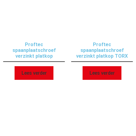
Proftec
Proftec
spaanplaatschroef
spaanplaatschroef
verzinkt platkop
verzinkt platkop TORX
Lees verder
Lees verder