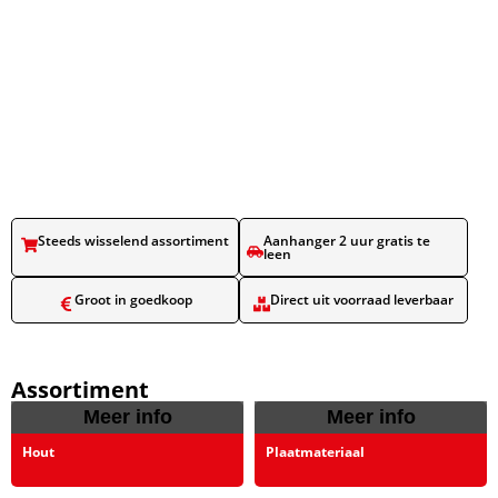
Steeds wisselend assortiment​
Aanhanger 2 uur gratis te
leen​
Groot in goedkoop​
Direct uit voorraad leverbaar​
Assortiment
Meer info
Meer info
Hout
Plaatmateriaal