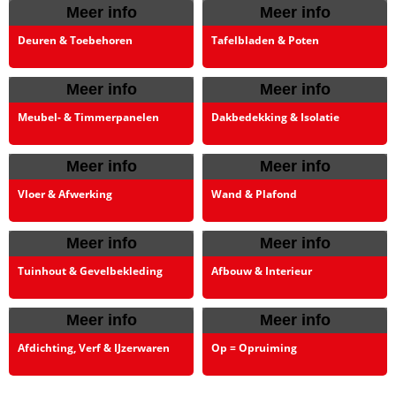
Meer info
Meer info
Deuren & Toebehoren
Tafelbladen & Poten
Meer info
Meer info
Meubel- & Timmerpanelen
Dakbedekking & Isolatie
Meer info
Meer info
Vloer & Afwerking
Wand & Plafond
Meer info
Meer info
Tuinhout & Gevelbekleding
Afbouw & Interieur
Meer info
Meer info
Afdichting, Verf & IJzerwaren
Op = Opruiming