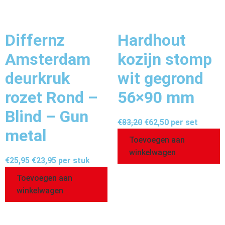
Differnz
Hardhout
Amsterdam
kozijn stomp
deurkruk
wit gegrond
rozet Rond –
56×90 mm
Blind – Gun
€
83,20
€
62,50
per set
metal
Toevoegen aan
winkelwagen
€
25,95
€
23,95
per stuk
Toevoegen aan
winkelwagen