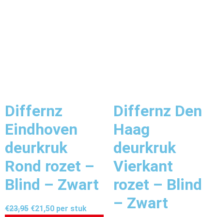
Differnz
Differnz Den
Eindhoven
Haag
deurkruk
deurkruk
Rond rozet –
Vierkant
Blind – Zwart
rozet – Blind
– Zwart
€
23,95
€
21,50
per stuk