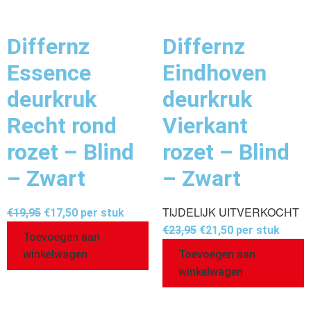
Differnz
Differnz
Essence
Eindhoven
deurkruk
deurkruk
Recht rond
Vierkant
rozet – Blind
rozet – Blind
– Zwart
– Zwart
TIJDELIJK UITVERKOCHT
€
19,95
€
17,50
per stuk
€
23,95
€
21,50
per stuk
Toevoegen aan
winkelwagen
Toevoegen aan
winkelwagen