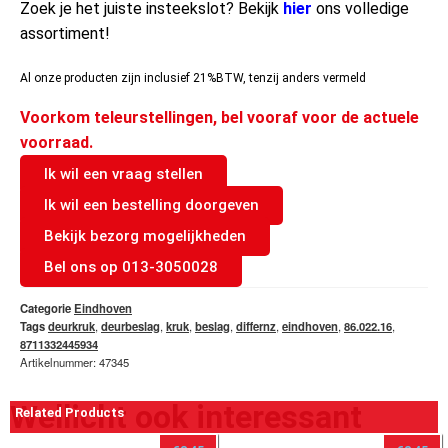
Zoek je het juiste insteekslot? Bekijk
hier
ons volledige
assortiment!
Al onze producten zijn inclusief 21%BTW, tenzij anders vermeld
Voorkom teleurstellingen, bel vooraf voor de actuele
voorraad.
Ik wil een vraag stellen
Ik wil een bestelling doorgeven
Bekijk bezorg mogelijkheden
Bel ons op 013-3050028
Categorie
Eindhoven
Tags
deurkruk
,
deurbeslag
,
kruk
,
beslag
,
differnz
,
eindhoven
,
86.022.16
,
8711332445934
Artikelnummer: 47345
Wellicht ook interessant
Related Products