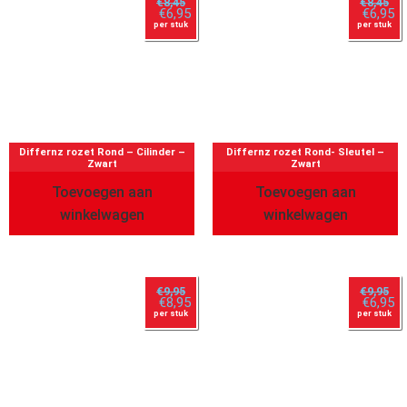
€
8,45
€
8,45
€
6,95
€
6,95
per stuk
per stuk
Differnz rozet Rond – Cilinder –
Differnz rozet Rond- Sleutel –
Zwart
Zwart
Toevoegen aan
Toevoegen aan
winkelwagen
winkelwagen
€
9,95
€
9,95
€
8,95
€
6,95
per stuk
per stuk