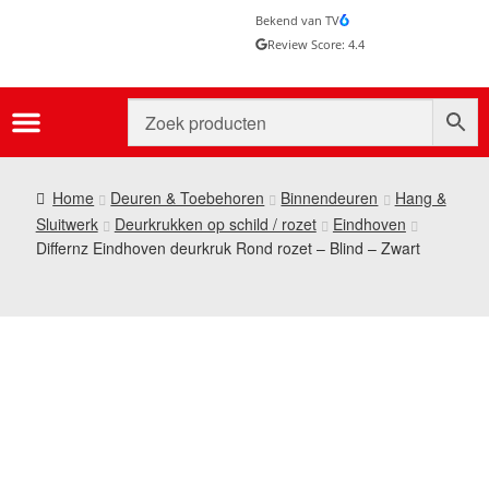
Bekend van TV
Review Score: 4.4
Home
Deuren & Toebehoren
Binnendeuren
Hang &
Sluitwerk
Deurkrukken op schild / rozet
Eindhoven
Differnz Eindhoven deurkruk Rond rozet – Blind – Zwart