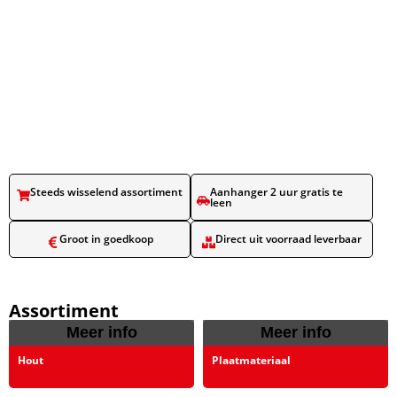
Steeds wisselend assortiment​
Aanhanger 2 uur gratis te
leen​
Groot in goedkoop​
Direct uit voorraad leverbaar​
Assortiment
Meer info
Meer info
Hout
Plaatmateriaal