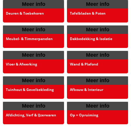
Meer info
Meer info
Deuren & Toebehoren
Tafelbladen & Poten
Meer info
Meer info
Meubel- & Timmerpanelen
Dakbedekking & Isolatie
Meer info
Meer info
Vloer & Afwerking
Wand & Plafond
Meer info
Meer info
Tuinhout & Gevelbekleding
Afbouw & Interieur
Meer info
Meer info
Afdichting, Verf & IJzerwaren
Op = Opruiming