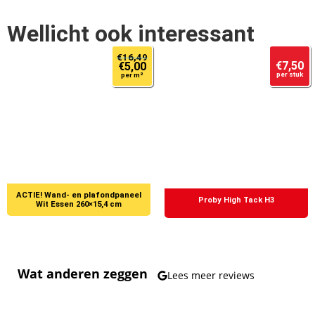
Wellicht ook interessant
€
16,49
€
7,50
€
5,00
per stuk
per m²
Wand- en plafondpaneel
Proby High Tack H3
Wit Essen 260×15,4 cm
Wat anderen zeggen
Lees meer reviews