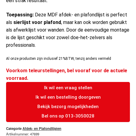
een strak resultaat.
Toepassing:
Deze MDF afdek- en plafondlijst is perfect
als
sierlijst voor plafond
, maar kan ook worden gebruikt
als afwerklijst voor wanden. Door de eenvoudige montage
is de lijst geschikt voor zowel doe-het-zelvers als
professionals.
Al onze producten zijn inclusief 21%BTW, tenzij anders vermeld
Voorkom teleurstellingen, bel vooraf voor de actuele
voorraad.
Ik wil een vraag stellen
Ik wil een bestelling doorgeven
Bekijk bezorg mogelijkheden
Bel ons op 013-3050028
Categorie
Afdek- en Plafondlijsten
Artikelnummer: 47699