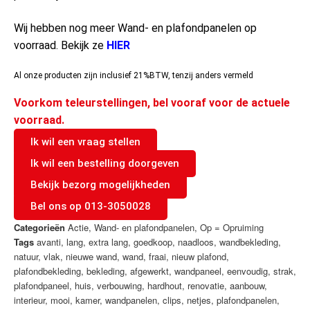
Wij hebben nog meer Wand- en plafondpanelen op
voorraad. Bekijk ze
HIER
Al onze producten zijn inclusief 21%BTW, tenzij anders vermeld
Voorkom teleurstellingen, bel vooraf voor de actuele
voorraad.
Ik wil een vraag stellen
Ik wil een bestelling doorgeven
Bekijk bezorg mogelijkheden
Bel ons op 013-3050028
Categorieën
Actie
,
Wand- en plafondpanelen
,
Op = Opruiming
Tags
avanti
,
lang
,
extra lang
,
goedkoop
,
naadloos
,
wandbekleding
,
natuur
,
vlak
,
nieuwe wand
,
wand
,
fraai
,
nieuw plafond
,
plafondbekleding
,
bekleding
,
afgewerkt
,
wandpaneel
,
eenvoudig
,
strak
,
plafondpaneel
,
huis
,
verbouwing
,
hardhout
,
renovatie
,
aanbouw
,
interieur
,
mooi
,
kamer
,
wandpanelen
,
clips
,
netjes
,
plafondpanelen
,