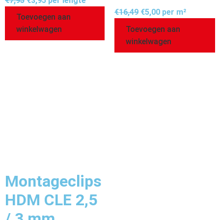
€
7,95
€
3,95
per lengte
€
16,49
€
5,00
per m²
Toevoegen aan
Toevoegen aan
winkelwagen
winkelwagen
Montageclips
HDM CLE 2,5
/ 3 mm