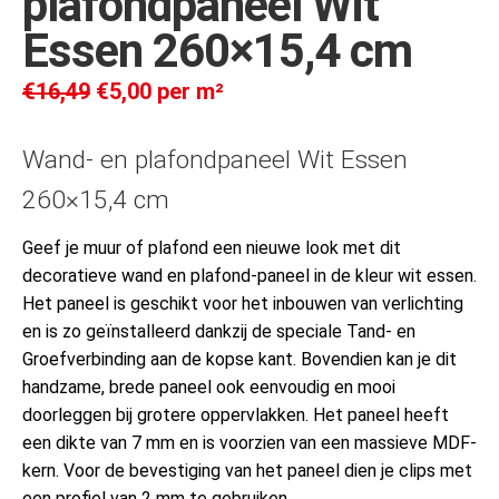
plafondpaneel Wit
Essen 260×15,4 cm
€
16,49
€
5,00
per m²
Wand- en plafondpaneel Wit Essen
260×15,4 cm
Geef je muur of plafond een nieuwe look met dit
decoratieve wand en plafond-paneel in de kleur wit essen.
Het paneel is geschikt voor het inbouwen van verlichting
en is zo geïnstalleerd dankzij de speciale Tand- en
Groefverbinding aan de kopse kant. Bovendien kan je dit
handzame, brede paneel ook eenvoudig en mooi
doorleggen bij grotere oppervlakken. Het paneel heeft
een dikte van 7 mm en is voorzien van een massieve MDF-
kern. Voor de bevestiging van het paneel dien je clips met
een profiel van 2 mm te gebruiken.