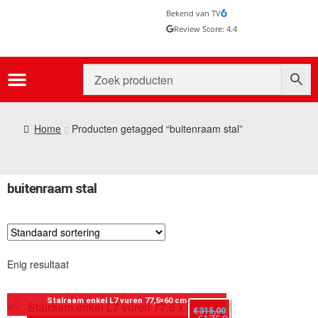
Bekend van TV
Review Score: 4.4
Home
Producten getagged “buitenraam stal”
buitenraam stal
Enig resultaat
Stalraam enkel L7 vuren 77,5×60 cm
€
315,00