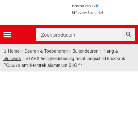
Bekend van TV
Review Score: 4.4
Home
Deuren & Toebehoren
Buitendeuren
Hang &
Sluitwerk
STARX Veiligheidsbeslag recht langschild kruk/kruk
PC55/72 anti-kerntrek aluminium SKG***