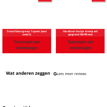
Schuifdeurgreep Tupelo (mat
Hardhout kozijn stomp wit
zwart)
gegrond 56×90 mm
Toevoegen aan
Toevoegen aan
winkelwagen
winkelwagen
Wat anderen zeggen
Lees meer reviews