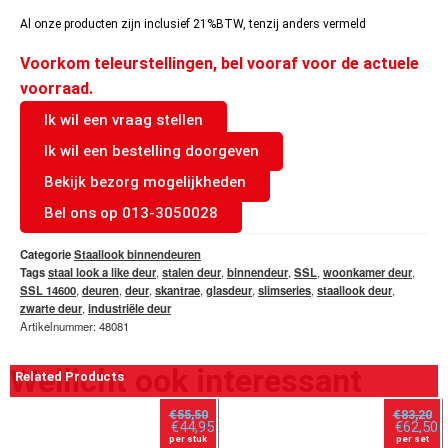
Al onze producten zijn inclusief 21%BTW, tenzij anders vermeld
Voorkom teleurstellingen, bel vooraf voor de actuele
voorraad.
Ik wil een vraag stellen
Ik wil een bestelling doorgeven
Bekijk bezorg mogelijkheden
Bel ons op 013-3050028
Categorie
Staallook binnendeuren
Tags
staal look a like deur
,
stalen deur
,
binnendeur
,
SSL
,
woonkamer deur
,
SSL 14600
,
deuren
,
deur
,
skantrae
,
glasdeur
,
slimseries
,
staallook deur
,
zwarte deur
,
industriële deur
Artikelnummer: 48081
Wellicht ook interessant
Related Products
€
55,50
€
83,20
€
44,95
€
62,50
per stuk
per set