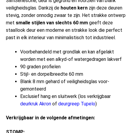
SlimSeriesOne, deur is gegrond en voorzien van blank
veiligheidsglas. Dankzij de
houten kern
zijn deze deuren
stevig, zonder onnodig zwaar te zijn. Het strakke ontwerp
met
smalle stijlen van slechts 60 mm
geeft deze
staallook deur een moderne en strakke look die perfect
past in elk interieur van minimalistisch tot industrieel.
Voorbehandeld met grondlak en kan afgelakt
worden met een alkyd-of watergedragen lakverf
90 graden profielen
Stijl- en dorpelbreedte 60 mm
Blank 8 mm gehard of veiligheidsglas voor-
gemonteerd
Exclusief hang en sluitwerk (los verkrijgbaar
deurkruk Akron
of
deurgreep Tupelo
)
Verkrijgbaar in de volgende afmetingen:
STOMP: