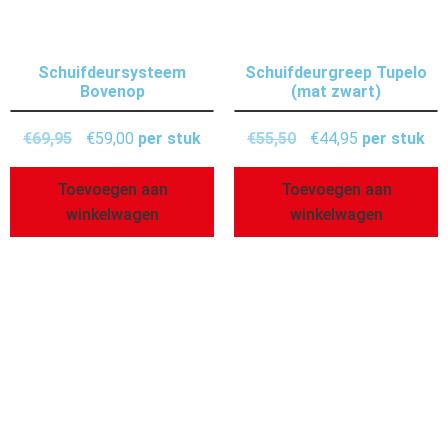
Schuifdeursysteem
Schuifdeurgreep Tupelo
Bovenop
(mat zwart)
€
69,95
€
59,00
per stuk
€
55,50
€
44,95
per stuk
Toevoegen aan
Toevoegen aan
winkelwagen
winkelwagen