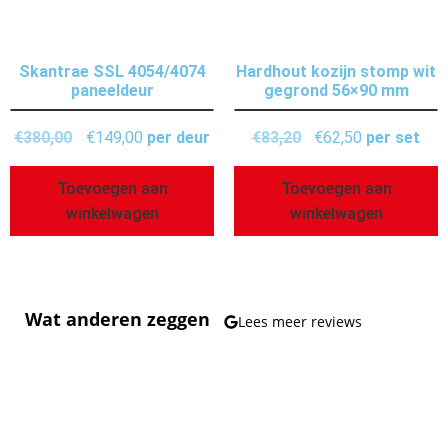
Skantrae SSL 4054/4074
Hardhout kozijn stomp wit
paneeldeur
gegrond 56×90 mm
€
380,00
€
149,00
per deur
€
83,20
€
62,50
per set
Toevoegen aan
Toevoegen aan
winkelwagen
winkelwagen
Wat anderen zeggen
Lees meer reviews