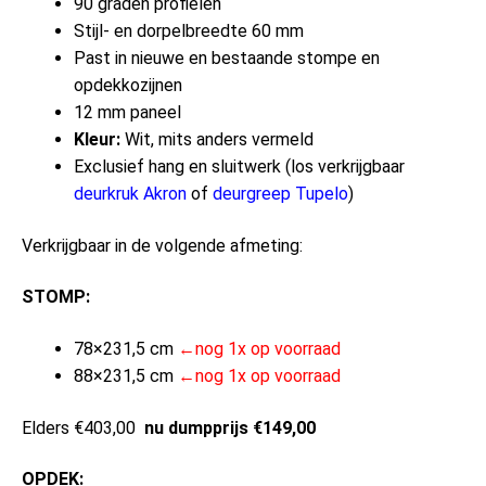
90 graden profielen
Stijl- en dorpelbreedte 60 mm
Past in nieuwe en bestaande stompe en
opdekkozijnen
12 mm paneel
Kleur:
Wit, mits anders vermeld
Exclusief hang en sluitwerk (los verkrijgbaar
deurkruk Akron
of
deurgreep Tupelo
)
Verkrijgbaar in de volgende afmeting:
STOMP:
78×231,5 cm
←nog 1x op voorraad
88×231,5 cm
←nog 1x op voorraad
Elders €403,00
nu dumpprijs €149,00
OPDEK: