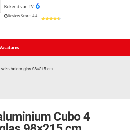
Bekend van TV
Review Score: 4.4
Vacatures
 vaks helder glas 98×215 cm
aluminium Cubo 4
 glas 98×215 cm