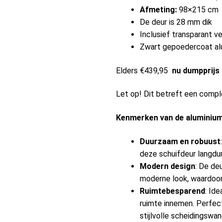
Afmeting:
98×215 cm
De deur is 28 mm dik
Inclusief transparant ve
Zwart gepoedercoat al
Elders €439,95
nu dumpprijs
Let op! Dit betreft een comp
Kenmerken van de aluminium
Duurzaam en robuust
deze schuifdeur langdu
Modern design
: De de
moderne look, waardoor j
Ruimtebesparend
: Id
ruimte innemen. Perfec
stijlvolle scheidingswan