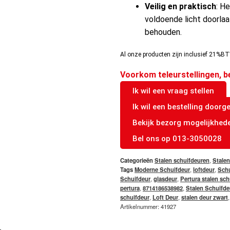
Veilig en praktisch
: He
voldoende licht doorlaa
behouden.
Al onze producten zijn inclusief 21%BT
Voorkom teleurstellingen, b
Ik wil een vraag stellen
Ik wil een bestelling doorg
Bekijk bezorg mogelijkhed
Bel ons op 013-3050028
Categorieën
Stalen schuifdeuren
,
Stalen
Tags
Moderne Schuifdeur
,
loftdeur
,
Schu
Schuifdeur
,
glasdeur
,
Pertura stalen sch
pertura
,
8714186538982
,
Stalen Schuifde
schuifdeur
,
Loft Deur
,
stalen deur zwart
Artikelnummer: 41927