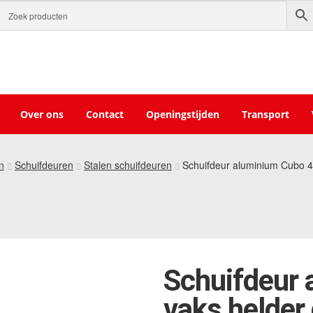
Over ons
Contact
Openingstijden
Transport
n
Schuifdeuren
Stalen schuifdeuren
Schuifdeur aluminium Cubo 4
Schuifdeur 
vaks helder