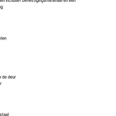
n inclusief bevestigingsmateriaal en een
g.
elen
p de deur
r
staal