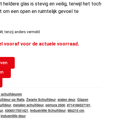
t heldere glas is stevig en veilig, terwijl het toch
t om een open en ruimtelijk gevoel te
W, tenzij anders vermeld
el vooraf voor de actuele voorraad.
even
en
 schuifdeuren
ifdeur op Rails
,
Zwarte Schuifdeur
,
stalen deur
,
Glazen
uifdeur
,
metalen schuifdeur
,
pertura 2500
,
8714186527191
,
ur
,
4306517551421
,
Industriële Schuifdeur
,
98x215 cm
,
,
industriële deur