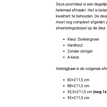
Deze poortdeur is een degelij
helemaal afmaakt. Het is bela
kwaliteit te behouden. De deu
moet nog compleet afgelakt w
afwateringsdorpel op de deur.
Kleur: Donkergroen
Hardhout
Zonder slotgat
A-keus
Verkrijgbaar in de volgende af
83×211,5 cm
88×211,5 cm
92,5×211,5 cm
(nog 1x
93×211,5 cm