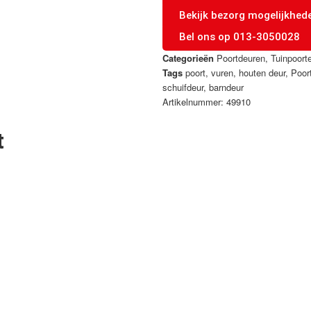
Bekijk bezorg mogelijkhed
Bel ons op 013-3050028
Categorieën
Poortdeuren
,
Tuinpoort
Tags
poort
,
vuren
,
houten deur
,
Poor
schuifdeur
,
barndeur
Artikelnummer: 49910
t