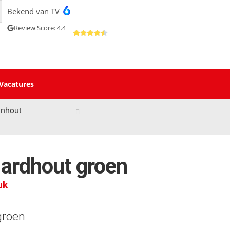
Bekend van TV
Review Score: 4.4
Vacatures
inhout
ardhout groen
uk
groen