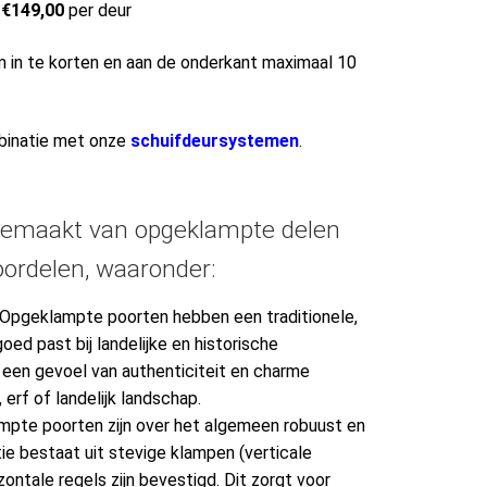
 €149,00
per deur
m in te korten en aan de onderkant maximaal 10
mbinatie met onze
schuifdeursystemen
.
gemaakt van opgeklampte delen
oordelen, waaronder:
g: Opgeklampte poorten hebben een traditionele,
goed past bij landelijke en historische
een gevoel van authenticiteit en charme
erf of landelijk landschap.
pte poorten zijn over het algemeen robuust en
e bestaat uit stevige klampen (verticale
zontale regels zijn bevestigd. Dit zorgt voor