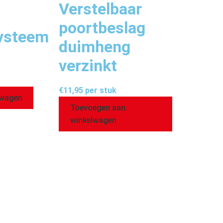
Verstelbaar
poortbeslag
ysteem
duimheng
verzinkt
€
11,95
per stuk
lwagen
Toevoegen aan
winkelwagen