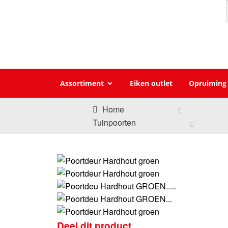
Assortiment
Eiken outlet
Opruiming
Home
Tuinpoorten
Deel dit product