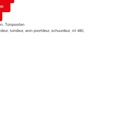
en
en
,
Tuinpoorten
tdeur
,
tuindeur
,
aron poortdeur
,
schuurdeur
,
ml 480
,