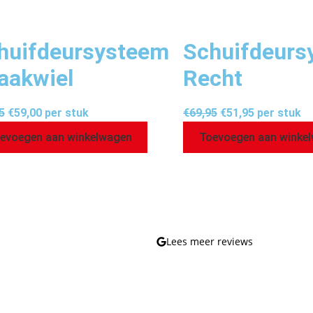
huifdeursysteem
Schuifdeurs
aakwiel
Recht
5
€
59,00
per stuk
€
69,95
€
51,95
per stuk
evoegen aan winkelwagen
Toevoegen aan winke
Lees meer reviews