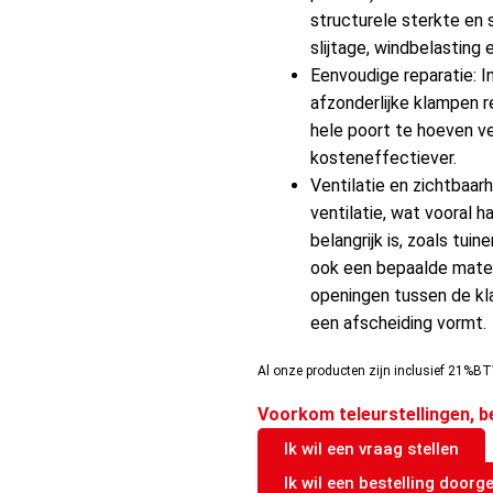
structurele sterkte en 
slijtage, windbelasting 
Eenvoudige reparatie: I
afzonderlijke klampen 
hele poort te hoeven v
kosteneffectiever.
Ventilatie en zichtbaa
ventilatie, wat vooral h
belangrijk is, zoals tu
ook een bepaalde mate v
openingen tussen de kla
een afscheiding vormt.
Al onze producten zijn inclusief 21%BT
Voorkom teleurstellingen, b
Ik wil een vraag stellen
Ik wil een bestelling doorg