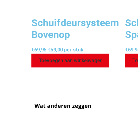
Schuifdeursysteem
Sc
Bovenop
Sp
€
69,95
€
59,00
per stuk
€
69,9
Toevoegen aan winkelwagen
To
Wat anderen zeggen