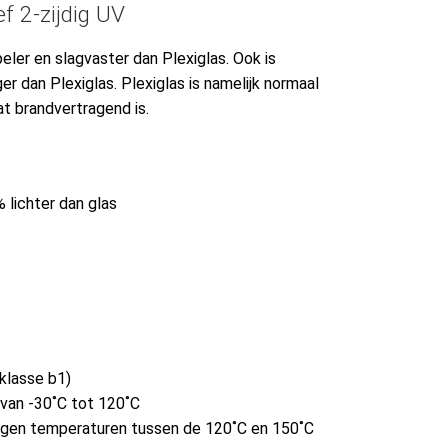
f 2-zijdig UV
beler en slagvaster dan Plexiglas. Ook is
 dan Plexiglas. Plexiglas is namelijk normaal
at brandvertragend is.
 lichter dan glas
klasse b1)
van -30˚C tot 120˚C
egen temperaturen tussen de 120˚C en 150˚C