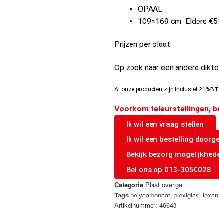
OPAAL
109×169 cm Elders
€5
Prijzen per plaat
Op zoek naar een andere dikt
Al onze producten zijn inclusief 21%BT
Voorkom teleurstellingen, b
Ik wil een vraag stellen
Ik wil een bestelling doorg
Bekijk bezorg mogelijkhed
Bel ons op 013-3050028
Categorie
Plaat overige
Tags
polycarbonaat
,
plexiglas
,
lexan
Artikelnummer: 46643