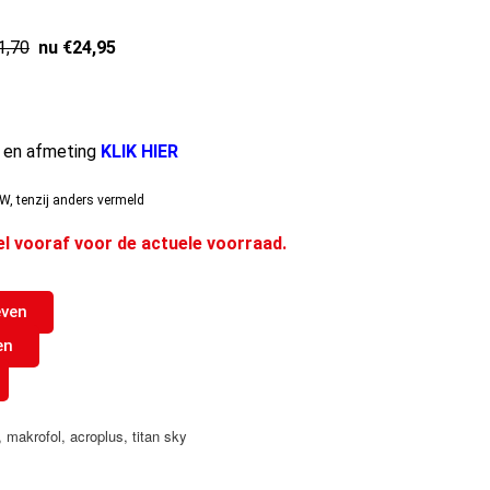
1,70
nu €24,95
e en afmeting
KLIK HIER
W, tenzij anders vermeld
el vooraf voor de actuele voorraad.
even
en
,
makrofol
,
acroplus
,
titan sky