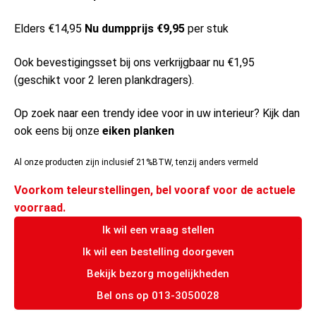
Elders €14,95
Nu dumpprijs €9,95
per stuk
Ook bevestigingsset bij ons verkrijgbaar nu €1,95
(geschikt voor 2 leren plankdragers).
Op zoek naar een trendy idee voor in uw interieur? Kijk dan
ook eens bij onze
eiken planken
Al onze producten zijn inclusief 21%BTW, tenzij anders vermeld
Voorkom teleurstellingen, bel vooraf voor de actuele
voorraad.
Ik wil een vraag stellen
Ik wil een bestelling doorgeven
Bekijk bezorg mogelijkheden
Bel ons op 013-3050028