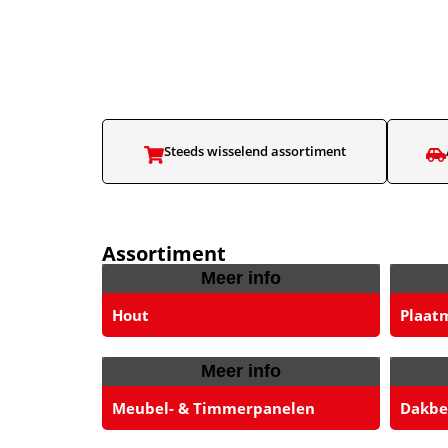
Steeds wisselend assortiment​
Assortiment
Meer info
Hout
Plaat
Meer info
Meubel- & Timmerpanelen
Dakbed