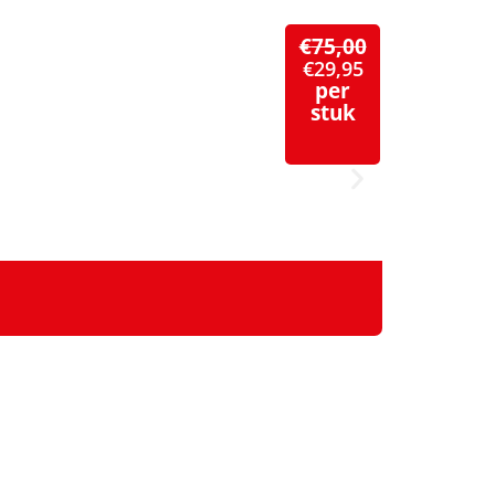
€
75,00
€
29,95
per
stuk