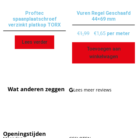
Proftec
Vuren Regel Geschaafd
spaanplaatschroef
44×69 mm
verzinkt platkop TORX
€
1,99
€
1,65
per meter
Lees verder
Toevoegen aan
winkelwagen
Wat anderen zeggen
Lees meer reviews
Openingstijden