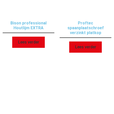
Bison professional
Proftec
Houtlijm EXTRA
spaanplaatschroef
verzinkt platkop
Lees verder
Lees verder