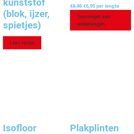
kunststof
€
8,95
€
6,95
per lengte
(blok, ijzer,
Toevoegen aan
spietjes)
winkelwagen
Lees verder
Isofloor
Plakplinten