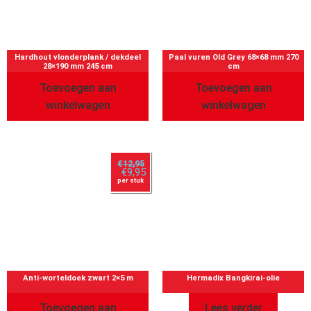
Hardhout vlonderplank / dekdeel
Paal vuren Old Grey 68×68 mm 270
28×190 mm 245 cm
cm
Toevoegen aan
Toevoegen aan
winkelwagen
winkelwagen
€
12,95
€
9,95
per stuk
Anti-worteldoek zwart 2×5 m
Hermadix Bangkirai-olie
Toevoegen aan
Lees verder