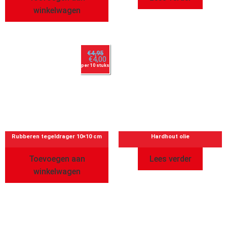
winkelwagen
€
4,95
€
4,00
per 10 stuks
Rubberen tegeldrager 10×10 cm
Hardhout olie
Toevoegen aan
Lees verder
winkelwagen