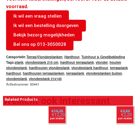
voorraad.
Ik wil een vraag stellen
Ik wil een bestelling doorgeven
Bekijk bezorg mogelijkheden
Bel ons op 013-3050028
Categorieën
Terras/Vlonderplanken
,
Hardhout
,
Tuinhout & Gevelbekleding
Tags
plank
,
vlonderplank 215 cm
,
hardhout terrasplank
,
vlonder
,
houten
vlonderplank
,
hardhouten vlonderplank
,
vlonderplank hardhout
,
terrasplank
hardhout
,
hardhouten terrasplanken
,
terrasplank
,
vlonderplanken buiten
,
vlonderplank
,
vlonderplank 21x145
Artikelnummer: 50441
Wellicht ook interessant
Related Products
€
15,25
€
3,50
€
12,20
€
2,20
per meter
per meter