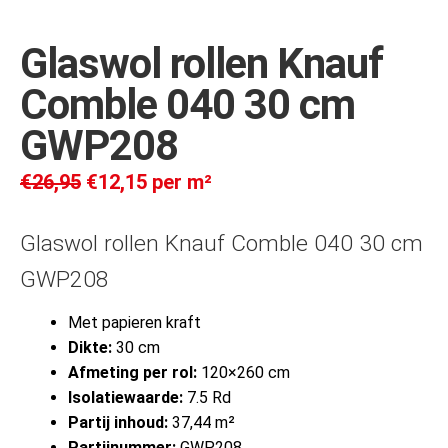
Glaswol rollen Knauf
Comble 040 30 cm
GWP208
€
26,95
€
12,15
per m²
Glaswol rollen Knauf Comble 040 30 cm
GWP208
Met papieren kraft
Dikte:
30 cm
Afmeting per rol:
120×260 cm
Isolatiewaarde:
7.5 Rd
Partij inhoud:
37,44 m²
Partijnummer:
GWP208