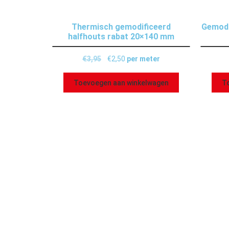
Thermisch gemodificeerd
Gemodi
halfhouts rabat 20×140 mm
€
3,95
€
2,50
per meter
Toevoegen aan winkelwagen
T