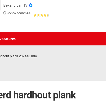
Bekend van TV
Review Score: 4.4
Vacatures
rdhout plank 28×140 mm
rd hardhout plank
m