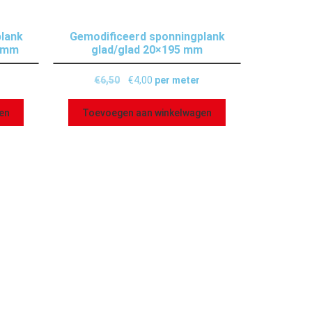
lank
Gemodificeerd sponningplank
5 mm
glad/glad 20×195 mm
€
6,50
€
4,00
per meter
en
Toevoegen aan winkelwagen