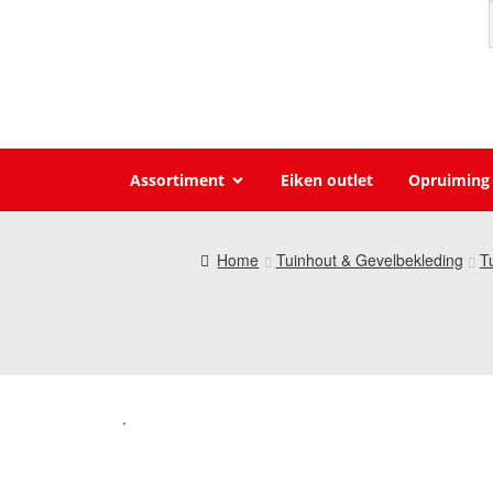
Assortiment
Eiken outlet
Opruiming
Home
Tuinhout & Gevelbekleding
T