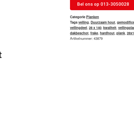
Bel ons op 013-3050028
Categorie
Planken
Tags
velling
,
Duurzaam hout
,
gemodific
vellingdeel
,
28 x 140
,
kwaliteit
,
vellingpl
dakbeschot
,
frake
,
hardhout
,
plank
,
28x1
Artikelnummer: 43879
t