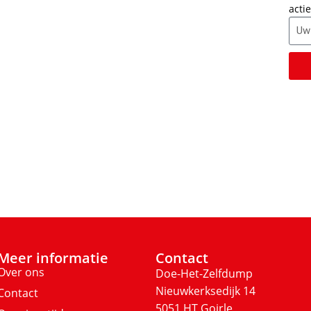
actie
Meer informatie
Contact
Over ons
Doe-Het-Zelfdump
Nieuwkerksedijk 14
Contact
5051 HT Goirle