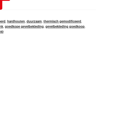
eerd
,
hardhouten
,
duurzaam
,
thermisch gemodificeerd
,
ank
,
goedkope gevelbekleding
,
gevelbekleding goedkoop
,
40