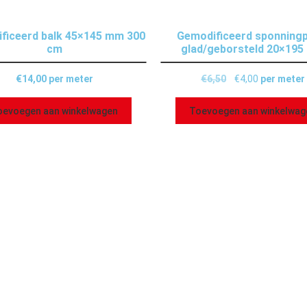
ficeerd balk 45×145 mm 300
Gemodificeerd sponningp
cm
glad/geborsteld 20×19
€
14,00
per meter
€
6,50
€
4,00
per meter
oevoegen aan winkelwagen
Toevoegen aan winkelwag