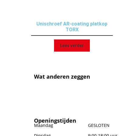
Unischroef AR-coating platkop
TORX
Lees verder
Wat anderen zeggen
Openingstijden
Maandag
GESLOTEN
Dinsdag
9:00-18:00 uur