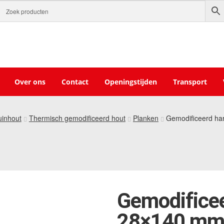
Over ons
Contact
Openingstijden
Transport
uinhout
Thermisch gemodificeerd hout
Planken
Gemodificeerd ha
Gemodificee
28×140 m