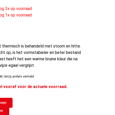
g 3x op voorraad
g 1x op voorraad
r
t thermisch is behandeld met stoom en hitte.
ht op, is het vormstabieler en beter bestand
st heeft het een warme bruine kleur die na
ijze egaal vergrijst.
W, tenzij anders vermeld
el vooraf voor de actuele voorraad.
even
en