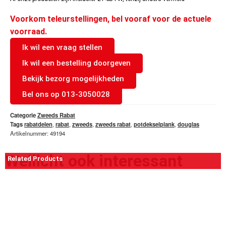
Voorkom teleurstellingen, bel vooraf voor de actuele
voorraad.
Ik wil een vraag stellen
Ik wil een bestelling doorgeven
Bekijk bezorg mogelijkheden
Bel ons op 013-3050028
Categorie
Zweeds Rabat
Tags
rabatdelen
,
rabat
,
zweeds
,
zweeds rabat
,
potdekselplank
,
douglas
Artikelnummer: 49194
Wellicht ook interessant
Related Products