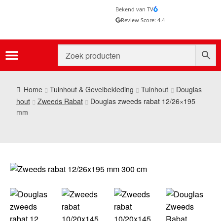
Bekend van TV
Review Score: 4.4
Home
Tuinhout & Gevelbekleding
Tuinhout
Douglas
hout
Zweeds Rabat
Douglas zweeds rabat 12/26×195
mm