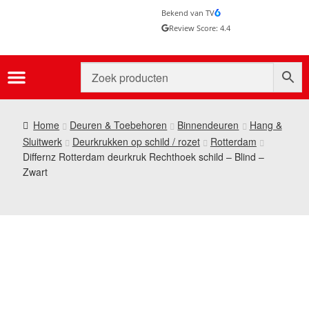
Bekend van TV
Review Score: 4.4
Home
Deuren & Toebehoren
Binnendeuren
Hang &
Sluitwerk
Deurkrukken op schild / rozet
Rotterdam
Differnz Rotterdam deurkruk Rechthoek schild – Blind –
Zwart