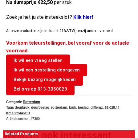
Nu dumpprijs €22,50
per stuk
Zoek je het juiste insteekslot?
Klik hier!
Al onze producten zijn inclusief 21%BTW, tenzij anders vermeld
Voorkom teleurstellingen, bel vooraf voor de actuele
voorraad.
Ik wil een vraag stellen
Ik wil een bestelling doorgeven
Bekijk bezorg mogelijkheden
Bel ons op 013-3050028
Categorie
Rotterdam
Tags
deurkruk
,
deurbeslag
,
rotterdam
,
kruk
,
beslag
,
differnz
,
86.025.11
,
8711332446191
Artikelnummer: 47380
Wellicht ook interessant
Related Products