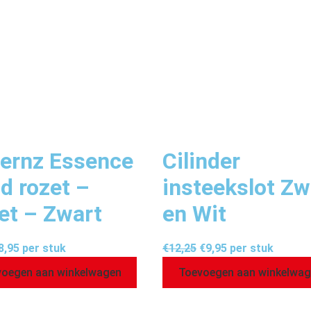
fernz Essence
Cilinder
d rozet –
insteekslot Zw
let – Zwart
en Wit
8,95
per stuk
€
12,25
€
9,95
per stuk
oegen aan winkelwagen
Toevoegen aan winkelwa