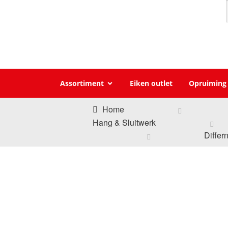
Assortiment
Eiken outlet
Opruiming
Home
Hang & Sluitwerk
Differ