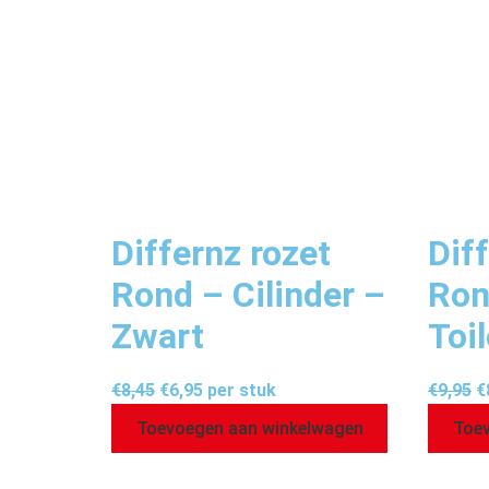
Differnz rozet
Dif
Rond – Cilinder –
Ron
Zwart
Toi
€
8,45
€
6,95
per stuk
€
9,95
€
Toevoegen aan winkelwagen
Toev