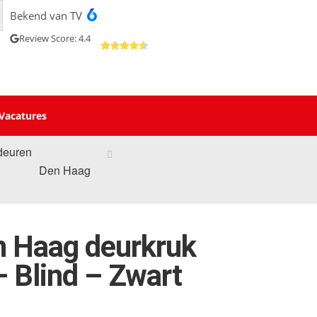
Bekend van TV
Review Score: 4.4
Vacatures
deuren
Den Haag
n Haag deurkruk
– Blind – Zwart