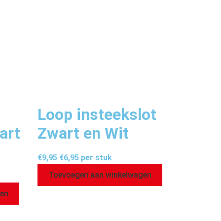
Loop insteekslot
art
Zwart en Wit
€
9,95
€
6,95
per stuk
Toevoegen aan winkelwagen
gen