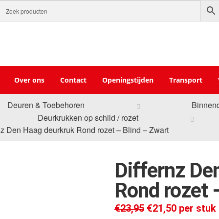
Over ons
Contact
Openingstijden
Transport
Deuren & Toebehoren
Binnen
Deurkrukken op schild / rozet
nz Den Haag deurkruk Rond rozet – Blind – Zwart
Differnz De
Rond rozet 
€
23,95
€
21,50
per stuk