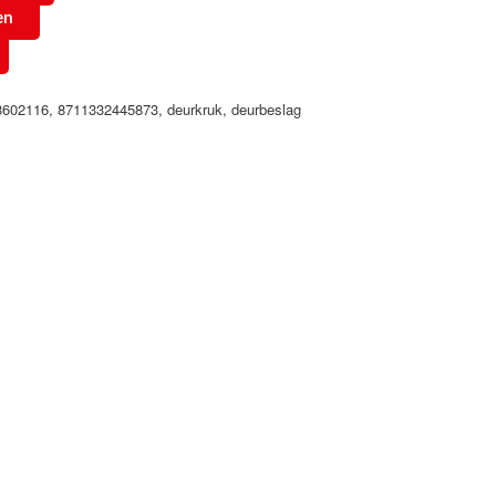
en
8602116
,
8711332445873
,
deurkruk
,
deurbeslag