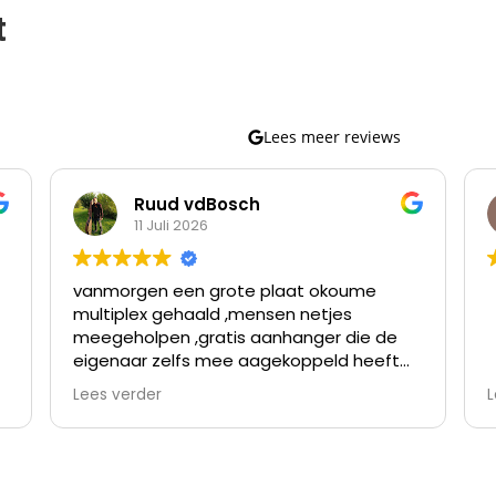
t
Lees meer reviews
Ruud vdBosch
11 Juli 2026
vanmorgen een grote plaat okoume
multiplex gehaald ,mensen netjes
meegeholpen ,gratis aanhanger die de
eigenaar zelfs mee aagekoppeld heeft
omdat de verloopstekker niet paste
Lees verder
L
nette prijzen en topservice ,ben er al
meer geweest en kom er vaker
terug,waar vind je goede prijzen en
v
topservice,bij dhz dump goirle dus