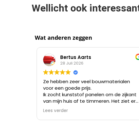
Wellicht ook interessan
Wat anderen zeggen
Bertus Aarts
28 Juli 2026
Ze hebben zeer veel bouwmaterialen
voor een goede prijs.
Ik zocht kunststof panelen om de zijkant
van mijn huis af te timmeren. Het ziet er
nu niet meer uit na meer dan 35 jaar en
Lees verder
verven kost me meer tijd dan alles er af
slopen en die kunststof panelen er op
zetten.