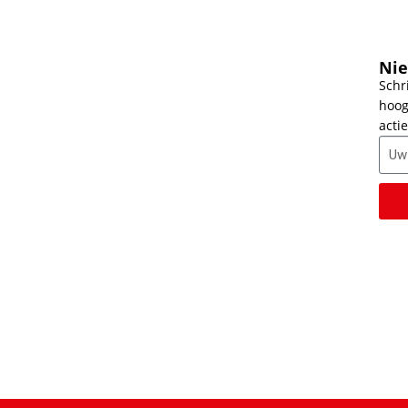
Nie
Schr
d
hoog
z
actie
v
H