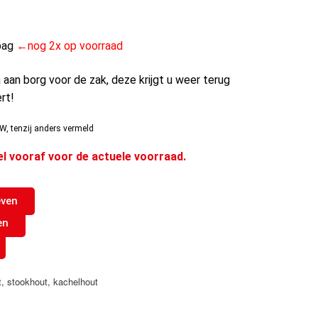
bag
←nog 2x op voorraad
 aan borg voor de zak, deze krijgt u weer terug
ert!
W, tenzij anders vermeld
el vooraf voor de actuele voorraad.
even
en
t
,
stookhout
,
kachelhout