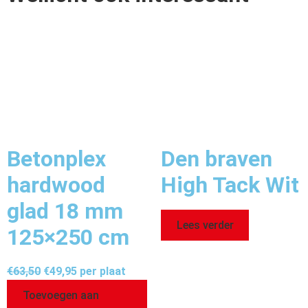
Betonplex
Den braven
hardwood
High Tack Wit
glad 18 mm
Lees verder
125×250 cm
€
63,50
€
49,95
per plaat
Toevoegen aan