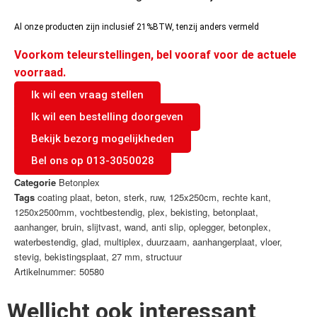
Al onze producten zijn inclusief 21%BTW, tenzij anders vermeld
Voorkom teleurstellingen, bel vooraf voor de actuele
voorraad.
Ik wil een vraag stellen
Ik wil een bestelling doorgeven
Bekijk bezorg mogelijkheden
Bel ons op 013-3050028
Categorie
Betonplex
Tags
coating plaat
,
beton
,
sterk
,
ruw
,
125x250cm
,
rechte kant
,
1250x2500mm
,
vochtbestendig
,
plex
,
bekisting
,
betonplaat
,
aanhanger
,
bruin
,
slijtvast
,
wand
,
anti slip
,
oplegger
,
betonplex
,
waterbestendig
,
glad
,
multiplex
,
duurzaam
,
aanhangerplaat
,
vloer
,
stevig
,
bekistingsplaat
,
27 mm
,
structuur
Artikelnummer: 50580
Wellicht ook interessant