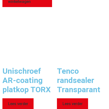
winkelwagen
Unischroef
Tenco
AR-coating
randsealer
platkop TORX
Transparant
Lees verder
Lees verder