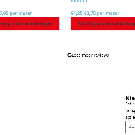
5,95
per meter
€
4,25
€
3,75
per meter
oegen aan winkelwagen
Toevoegen aan winkelwa
Lees meer reviews
Nie
Schr
hoog
actie