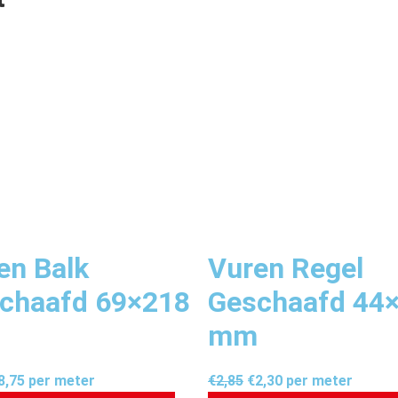
en Balk
Vuren Regel
chaafd 69×218
Geschaafd 44
mm
8,75
per meter
€
2,85
€
2,30
per meter