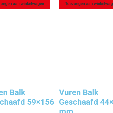
oegen aan winkelwagen
Toevoegen aan winkelwa
en Balk
Vuren Balk
chaafd 59×156
Geschaafd 44
mm