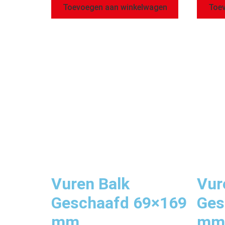
Toevoegen aan winkelwagen
Toev
Vuren Balk
Vur
Geschaafd 69×169
Ges
mm
mm