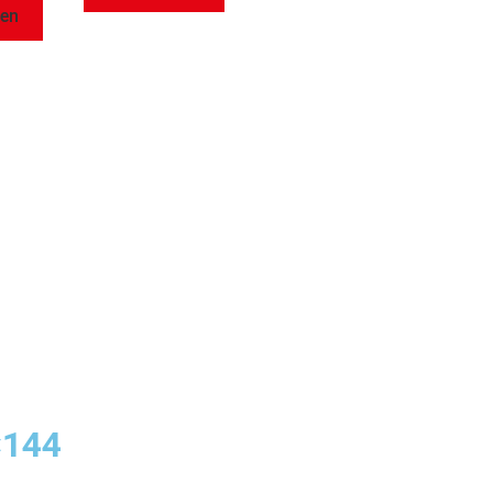
gen
×144