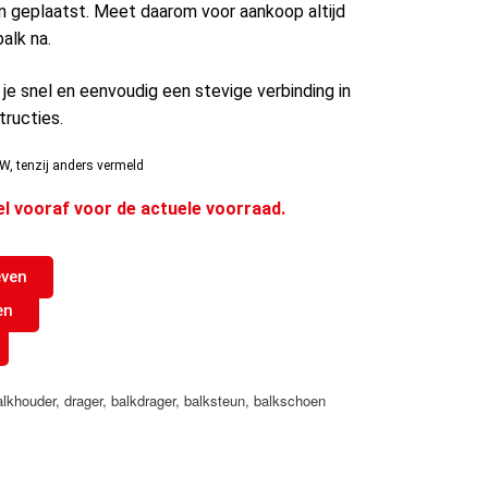
 geplaatst. Meet daarom voor aankoop altijd
alk na.
je snel en eenvoudig een stevige verbinding in
tructies.
W, tenzij anders vermeld
el vooraf voor de actuele voorraad.
even
en
alkhouder
,
drager
,
balkdrager
,
balksteun
,
balkschoen