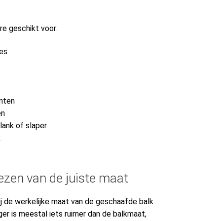
re geschikt voor:
es
nten
en
ank of slaper
k
kiezen van de juiste maat
ij de werkelijke maat van de geschaafde balk.
er is meestal iets ruimer dan de balkmaat,