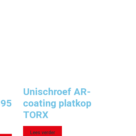
Unischroef AR-
×95
coating platkop
TORX
Lees verder