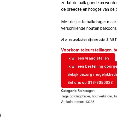
zodat de balk goed kan worden
de breedte en hoogte van de b
Met de juiste balkdrager maak 
verschillende houten balkcons
Al onze producten zijn inclusief 21%BT
Voorkom teleurstellingen, b
Ik wil een vraag stellen
Ik wil een bestelling doorg
Bekijk bezorg mogelijkhed
Bel ons op 013-3050028
Categorie
Balkdragers
Tags
gordingdrager
,
houtverbinder
,
b
Artikelnummer: 43385
t