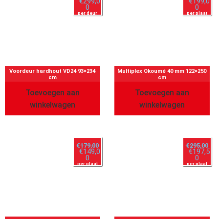
€
299,0
€
199,0
0
0
per deur
per plaat
Voordeur hardhout VD24 93×234
Multiplex Okoumé 40 mm 122×250
cm
cm
Toevoegen aan
Toevoegen aan
winkelwagen
winkelwagen
€
179,00
€
295,00
€
149,0
€
197,5
0
0
per plaat
per plaat