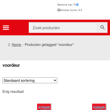
Bekend van TV
Review Score: 4.4
Home
Producten getagged “voordeur”
voordeur
Enig resultaat
€
775,00
€
295,00