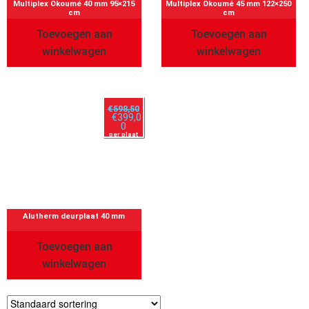
Multiplex Okoumé 40 mm 95×215
Multiplex Okoumé 45 mm 122×250
cm
cm
Toevoegen aan
Toevoegen aan
winkelwagen
winkelwagen
€
598,50
€
399,0
0
per plaat
Alutherm deurplaat 40 mm
Toevoegen aan
winkelwagen