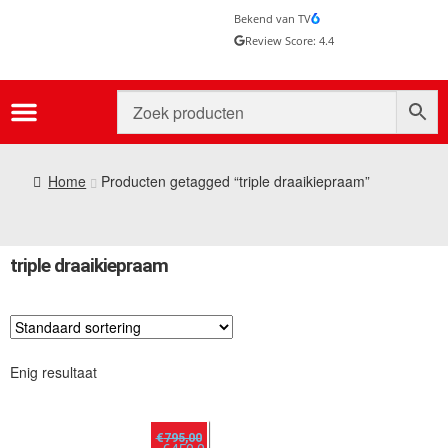
Bekend van TV
Review Score: 4.4
Home
Producten getagged “triple draaikiepraam”
triple draaikiepraam
Enig resultaat
€
795,00