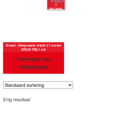
€
450,0
0
per raam
Draai- /kiepraam triple L1 vuren
220,5×105,1 cm
Toevoegen aan
winkelwagen
Enig resultaat