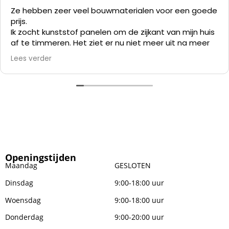
Ze hebben zeer veel bouwmaterialen voor een goede
prijs.
Ik zocht kunststof panelen om de zijkant van mijn huis
af te timmeren. Het ziet er nu niet meer uit na meer
dan 35 jaar en verven kost me meer tijd dan alles er
Lees verder
af slopen en die kunststof panelen er op zetten.
Openingstijden
Maandag
GESLOTEN
Dinsdag
9:00-18:00 uur
Woensdag
9:00-18:00 uur
Donderdag
9:00-20:00 uur