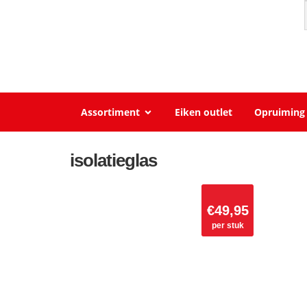
Assortiment
Eiken outlet
Opruiming
isolatieglas
€
49,95
per stuk