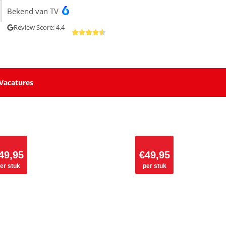
Bekend van TV
Review Score: 4.4
Vacatures
49,95
€
49,95
er stuk
per stuk