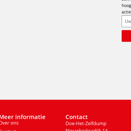
hoog
actie
Meer informatie
Contact
Over ons
Doe-Het-Zelfdump
Nieuwkerksedijk 14