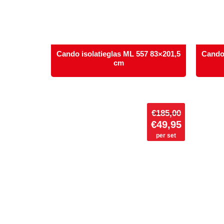
Cando isolatieglas ML 557 83×201,5
Cando 
cm
€
185,00
€
49,95
per set