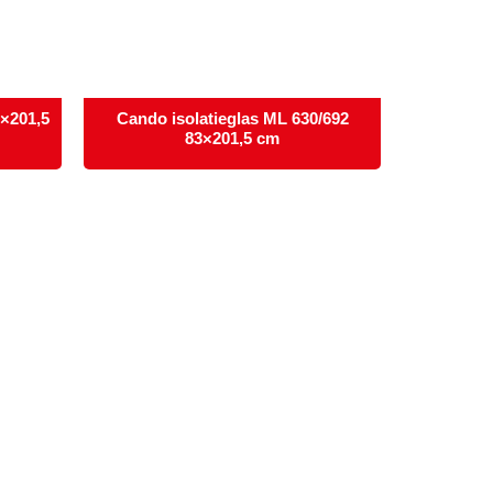
3×201,5
Cando isolatieglas ML 630/692
83×201,5 cm