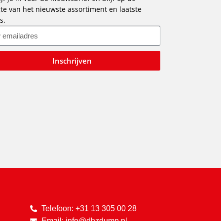
te van het nieuwste assortiment en laatste
s.
Inschrijven
Telefoon: +31 13 305 00 28
Email: info@dhzdump.nl