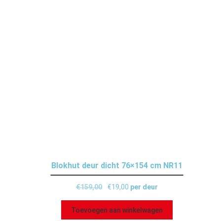
Blokhut deur dicht 76×154 cm NR11
€
159,00
€
19,00
per deur
Toevoegen aan winkelwagen