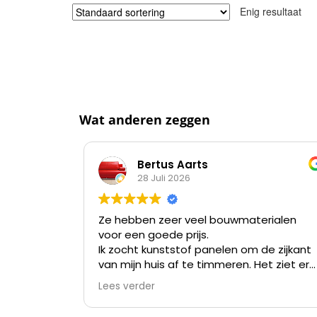
Enig resultaat
Wat anderen zeggen
Bertus Aarts
28 Juli 2026
Ze hebben zeer veel bouwmaterialen
voor een goede prijs.
Ik zocht kunststof panelen om de zijkant
van mijn huis af te timmeren. Het ziet er
nu niet meer uit na meer dan 35 jaar en
Lees verder
verven kost me meer tijd dan alles er af
slopen en die kunststof panelen er op