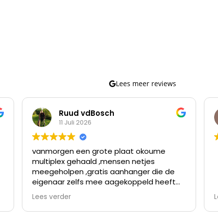
Lees meer reviews
Ruud vdBosch
11 Juli 2026
vanmorgen een grote plaat okoume
multiplex gehaald ,mensen netjes
meegeholpen ,gratis aanhanger die de
eigenaar zelfs mee aagekoppeld heeft
omdat de verloopstekker niet paste
Lees verder
L
nette prijzen en topservice ,ben er al
meer geweest en kom er vaker