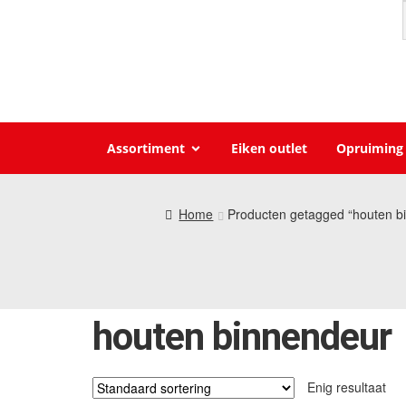
Assortiment
Eiken outlet
Opruiming
Home
Producten getagged “houten b
houten binnendeur
Enig resultaat