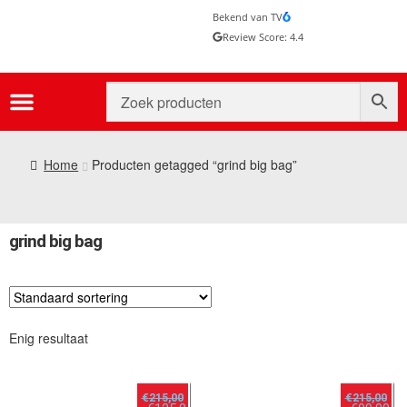
Bekend van TV
Review Score: 4.4
Home
Producten getagged “grind big bag”
grind big bag
Enig resultaat
€
215,00
€
215,00