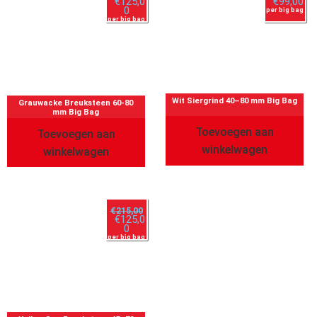
€
125,0
€
99,00
0
per big bag
per big bag
Wit Siergrind 40–80 mm Big Bag
Grauwacke Breuksteen 60-80
mm Big Bag
Toevoegen aan
Toevoegen aan
winkelwagen
winkelwagen
€
215,00
€
125,0
0
per big bag