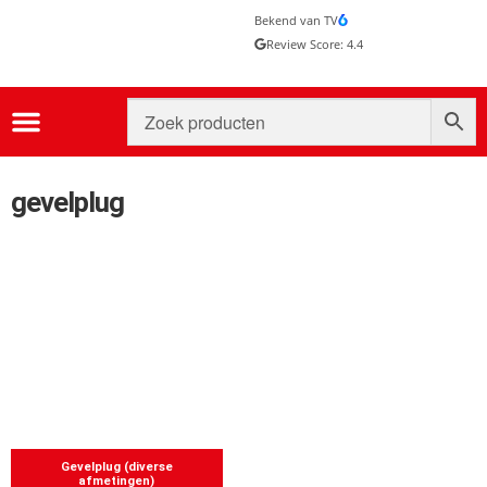
Bekend van TV
Review Score: 4.4
gevelplug
Gevelplug (diverse
afmetingen)